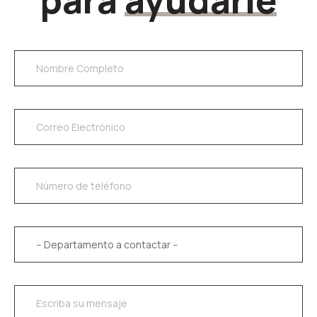
para
ayudarle